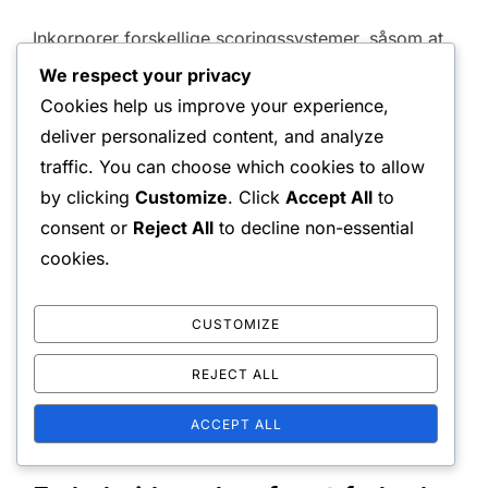
Inkorporer forskellige scoringssystemer, såsom at
spille til et bestemt pointantal eller bruge et
We respect your privacy
tiebreak-format. Dette tilføjer et element af
Cookies help us improve your experience,
konkurrence og hastighed, hvilket opfordrer
deliver personalized content, and analyze
traffic. You can choose which cookies to allow
spillere til at fokusere og udføre deres strategier
by clicking
Customize
. Click
Accept All
to
effektivt.
consent or
Reject All
to decline non-essential
Øv at serve under pres, der simulerer kamp
cookies.
point.
Brug varierede scoringssystemer for at
CUSTOMIZE
forbedre den konkurrenceprægede ånd.
REJECT ALL
Inkorporer forskellige returstile for at
forberede dig på forskellige modstandere.
ACCEPT ALL