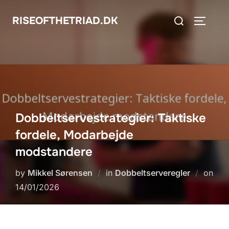
Skip
Search
RISEOFTHETRIAD.DK
to
TOGGLE
for:
content
Dobbeltservestrategier: Taktiske
fordele, Modarbejde
modstandere
by
Mikkel Sørensen
in
Dobbeltserveregler
on
Posted
14/01/2026
on